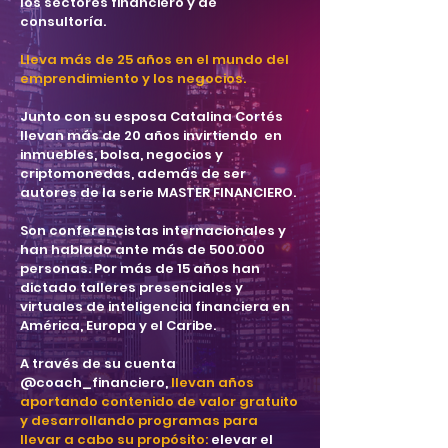
los sectores financiero y de
consultoría.
Lleva más de 25 años en el mundo del
emprendimiento y los negocios.
Junto con su esposa Catalina Cortés
llevan más de 20 años invirtiendo en
inmuebles, bolsa, negocios y
criptomonedas, además de ser
autores de la serie MASTER FINANCIERO.
Son conferencistas internacionales y
han hablado ante más de 500.000
personas. Por más de 15 años han
dictado talleres presenciales y
virtuales de inteligencia financiera en
América, Europa y el Caribe.
A través de su cuenta
@coach_financiero,
llevan años
aportando contenido de valor gratuito
y desarrollando programas para
llevar a cabo su propósito:
elevar el