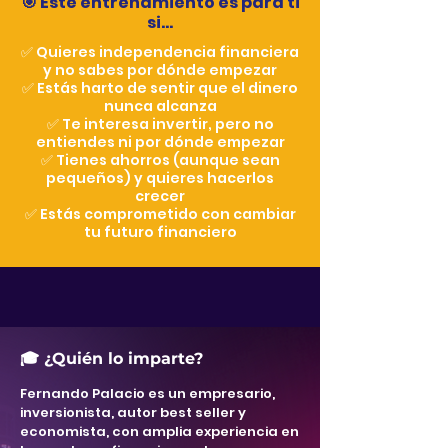
🎯 Este entrenamiento es para ti
si…
✅ Quieres independencia financiera
y no sabes por dónde empezar
✅ Estás harto de sentir que el dinero
nunca alcanza
✅ Te interesa invertir, pero no
entiendes ni por dónde empezar
✅ Tienes ahorros (aunque sean
pequeños) y quieres hacerlos
crecer
✅ Estás comprometido con cambiar
tu futuro financiero
🎓 ¿Quién lo imparte?
Fernando Palacio es un empresario,
inversionista, autor best seller y
economista, con amplia experiencia en