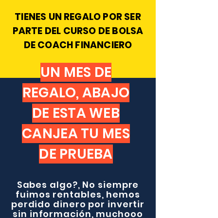
TIENES UN REGALO POR SER
PARTE DEL CURSO DE BOLSA
DE COACH FINANCIERO
UN MES DE
REGALO, ABAJO
DE ESTA WEB
CANJEA TU MES
DE PRUEBA
Sabes algo?, No siempre
fuimos rentables, hemos
perdido dinero por invertir
sin información, muchooo