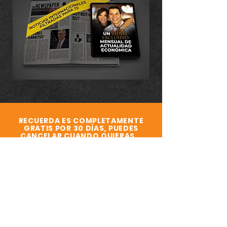
RECUERDA ES COMPLETAMENTE
GRATIS POR 30 DÍAS, PUEDES
CANCELAR CUANDO QUIERAS...
DESPUÉS DE LOS 30 DÍAS SE TE
COBRARÁN 29 USD MENSUALES.
ACCEDE HOY MISMO, Y ANTES
DE QUE SE CUMPLAN LOS 9
MINUTOS, sólo haciendo clic
en el botón verde que aparece
aquí abajo 👇👇👇