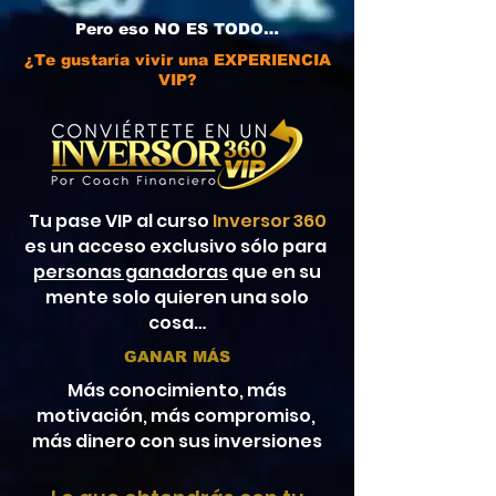
Pero eso NO ES TODO…
¿Te gustaría vivir una EXPERIENCIA
VIP?
Tu pase VIP al curso
Inversor 360
es un acceso exclusivo sólo para
personas ganadoras
que en su
mente solo quieren una solo
cosa…
GANAR MÁS
Más conocimiento, más
motivación, más compromiso,
más dinero con sus inversiones