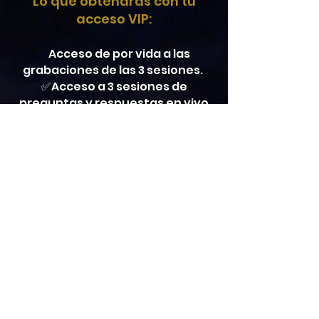
Lo que obtendrás con tu
acceso VIP:
✅
Acceso de por vida a las
grabaciones de las 3 sesiones.
✅Acceso a 3 sesiones de
preguntas y respuestas en vivo
con Fer y Cata después de cada
clase.
Quiero ser VIP
¡Las plazas son
LIMITADAS!
Solo un grupo reducido de
afortunados (los más
comprometidos) podrán
recibir esta oportunidad
invaluable a un precio