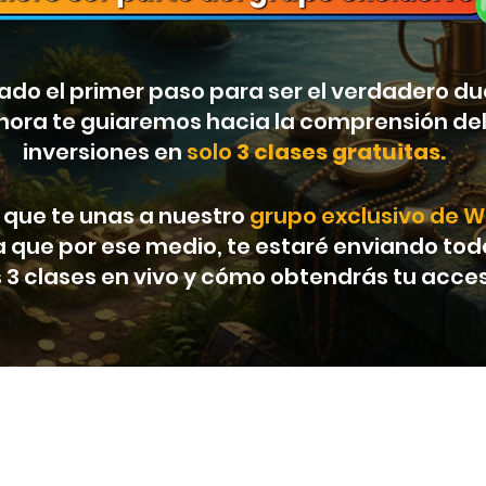
do el primer paso para ser el verdadero du
ahora te guiaremos hacia la comprensión de
inversiones en
solo
3 clases gratuitas.
a que te unas a nuestro
grupo exclusivo de 
ya que por ese medio, te estaré enviando to
s 3 clases en vivo y cómo obtendrás tu acceso